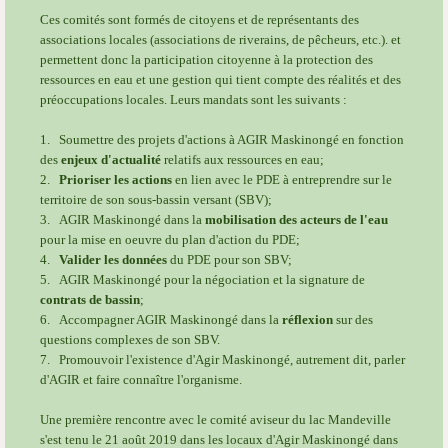
Ces comités sont formés de citoyens et de représentants des
associations locales (associations de riverains, de pêcheurs, etc.). et
permettent donc la participation citoyenne à la protection des
ressources en eau et une gestion qui tient compte des réalités et des
préoccupations locales.
Leurs mandats sont les suivants :
1. Soumettre des projets d'actions à AGIR Maskinongé en fonction
des
enjeux d'actualité
relatifs aux ressources en eau;
2.
Prioriser les actions
en lien avec le PDE à entreprendre sur le
territoire de son sous-bassin versant (SBV);
3. AGIR Maskinongé dans la
mobilisation des acteurs de l'eau
pour la mise en oeuvre du plan d'action du PDE;
4.
Valider les données
du PDE pour son SBV;
5. AGIR Maskinongé pour la négociation et la signature de
contrats de bassin
;
6. Accompagner AGIR Maskinongé dans la
réflexion
sur des
questions complexes de son SBV.
7. Promouvoir l'existence d'Agir Maskinongé, autrement dit, parler
d'AGIR et faire connaître l'organisme.
Une première rencontre avec le comité aviseur du lac Mandeville
s'est tenu le 21 août 2019 dans les locaux d'Agir Maskinongé dans