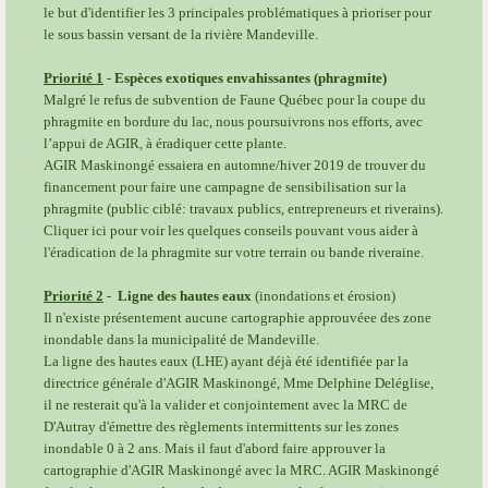
le but d'identifier les 3 principales problématiques à prioriser pour
le sous bassin versant de la rivière Mandeville.
Priorité 1
-
Espèces exotiques envahissantes (phragmite)
Malgré
le refus de subvention de Faune Québec pour la coupe du
phragmite en bordure du lac, nous poursuivrons nos efforts, avec
l’appui de AGIR, à éradiquer cette plante.
AGIR Maskinongé essaiera en automne/hiver 2019 de trouver du
financement pour faire une campagne de sensibilisation sur la
phragmite (public ciblé: travaux publics, entrepreneurs et riverains).
Cliquer ici pour voir les quelques conseils pouvant vous aider à
l'éradication de la phragmite sur votre terrain ou bande riveraine.
Priorité 2
-
Ligne des hautes eaux
(inondations et érosion)
Il n'existe présentement aucune cartographie approuvéee des zone
inondable dans la municipalité de Mandeville.
La ligne des hautes eaux (LHE) ayant déjà été identifiée par la
directrice générale d'AGIR Maskinongé, Mme Delphine Deléglise,
il ne resterait qu'à la valider et conjointement avec la MRC de
D'Autray d'émettre des règlements intermittents sur les zones
inondable 0 à 2 ans. Mais il faut d'abord faire approuver la
cartographie d'AGIR Maskinongé avec la MRC. AGIR Maskinongé