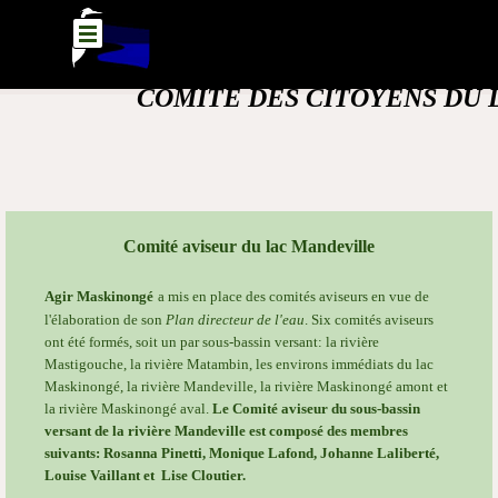
Aller au contenu
Sauter le menu
COMITÉ DES CITOYENS DU 
MANDEVILLE
Comité aviseur du lac Mandeville
Agir Maskinongé
a mis en place des comités aviseurs
en vue de
l'élaboration de son
Plan directeur de l'eau
. S
ix comités aviseurs
ont été formés,
soit un par sous-bassin versant: la rivière
Mastigouche, la rivière Matambin, les environs immédiats du lac
Maskinongé, la rivière Mandeville, la rivière Maskinongé amont et
la rivière Maskinongé aval.
Le Comité aviseur
du sous-bassin
versant de la rivière Mandeville
est composé des membres
suivants:
Rosanna Pinetti,
Monique Lafond,
Johanne Laliberté,
Louise Vaillant et
Lise Cloutier.