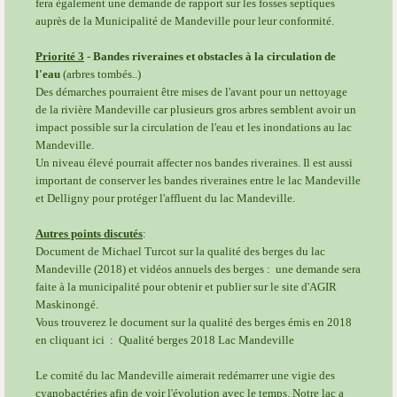
fera ègalement une demande de rapport sur les fosses septiques
auprès de la Municipalité de Mandeville pour leur conformité.
Priorité 3
-
Bandes riveraines et obstacles à la circulation de
l'eau
(arbres tombés..)
Des démarches pourraient être mises de l'avant pour un nettoyage
de la rivière Mandeville car plusieurs gros arbres semblent avoir un
impact possible sur la circulation de l'eau et les inondations au lac
Mandeville.
Un niveau élevé pourrait affecter nos bandes riveraines. Il est aussi
important de conserver les bandes riveraines entre le lac Mandeville
et Delligny pour protéger l'affluent du lac Mandeville.
Autres points discutés
:
Document de Michael Turcot sur la qualité des berges du lac
Mandeville (2018) et vidéos annuels des berges : une demande sera
faite à la municipalité pour obtenir et publier sur le site d'AGIR
Maskinongé.
Vous trouverez le document sur la qualité des berges émis en 2018
en cliquant ici :
Qualité berges 2018 Lac Mandeville
Le comité du lac Mandeville aimerait redémarrer une vigie des
cyanobactéries afin de voir l'évolution avec le temps.
Notre lac a